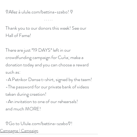
⍢Allez à ulule.com/bettina-szabo! ⍢
Thank you to our donors this week! See our 
Hall of Fame!
There are just *19 DAYS* left in our 
crowdfunding campaign for Cuña; make a 
donation today and you can choose a reward 
such as:
-A Petrikor Danse t-shirt, signed by the team!
-The password for our private bank of videos 
taken during creation!
-An invitation to one of our rehearsals!
and much MORE!
⍢Go to Ulule.com/bettina-szabo⍢!
Campagne | Campaign