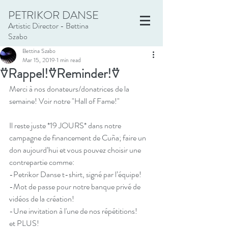
PETRIKOR DANSE
Artistic Director - Bettina
Szabo
Bettina Szabo
Mar 15, 2019
1 min read
⍢Rappel!⍢Reminder!⍢
Merci à nos donateurs/donatrices de la 
semaine! Voir notre "Hall of Fame!"
Il reste juste *19 JOURS* dans notre 
campagne de financement de Cuña; faire un 
don aujourd’hui et vous pouvez choisir une 
contrepartie comme:
-Petrikor Danse t-shirt, signé par l’équipe!
-Mot de passe pour notre banque privé de 
vidéos de la création! 
-Une invitation à l'une de nos répétitions!
et PLUS!