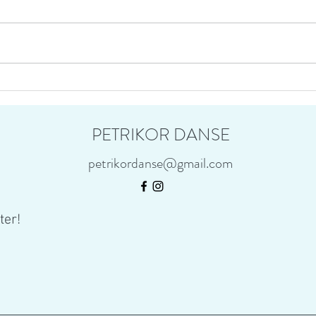
Repen
Aujou
techni
Dufre
interpr
⍢ On vous présente...⍢ Meet the
Team!⍢
PETRIKOR DANSE
petrikordanse@gmail.com
ter!