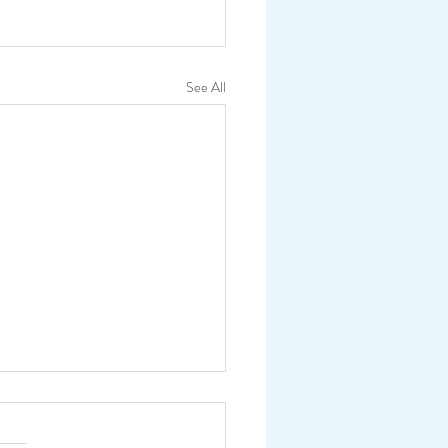
See All
ence technique au Centre
 Diane Dufresne à