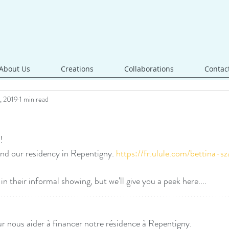
About Us
Creations
Collaborations
Contac
, 2019
1 min read
!
und our residency in Repentigny. 
https://fr.ulule.com/bettina-s
n their informal showing, but we'll give you a peek here....
ur nous aider à financer notre résidence à Repentigny. 