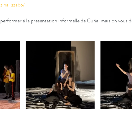
ttina-szabo/
e performer à la presentation informelle de Cuña, mais on vous 