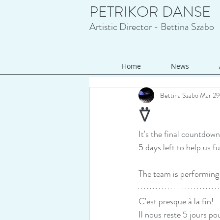
PETRIKOR DANSE
Artistic Director - Bettina Szabo
Home
News
Bettina Szabo
Mar 29
⍢
It's the final countdown
5 days left to help us f
The team is performing i
C'est presque à la fin!
Il nous reste 5 jours po