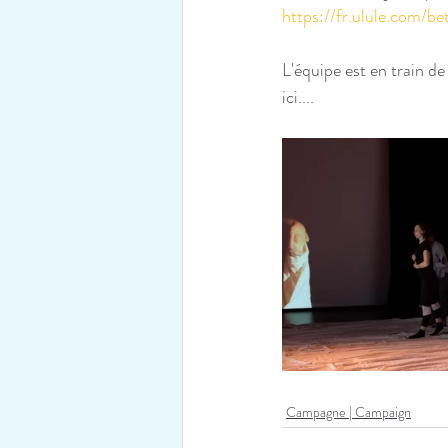
https://fr.ulule.com/be
L'équipe est en train d
ici....
Campagne | Campaign