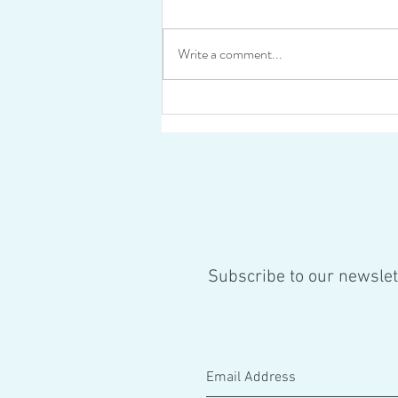
Write a comment...
⍢ On vous présente...⍢ Meet the
Team!⍢
Subscribe to our newslet