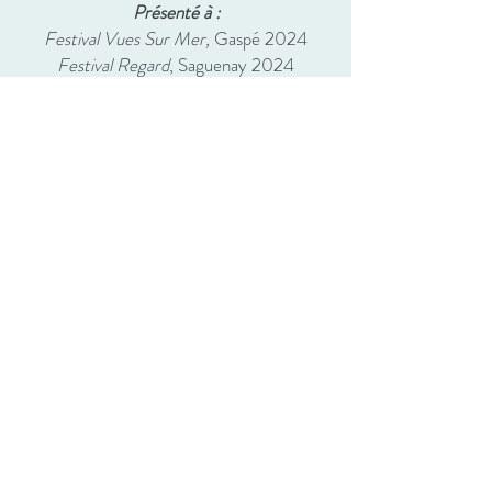
Présenté à
:
Festival Vues Sur Mer,
Gaspé 2024
Festival Regard
, Saguenay 2024
Ann Arbor Film Festival,
Ann Arbor 2024
RIDM Festival,
Montréal 2023
Réalisé grâce au soutien de :