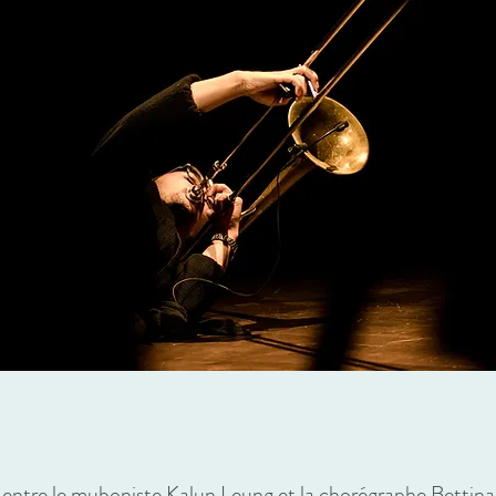
n entre le muboniste Kalun Leung et la chorégraphe Bettina