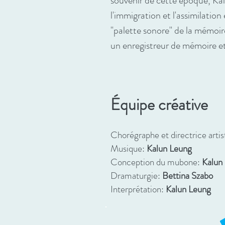
souvenir de cette époque, Kal
l'immigration et l'assimilatio
"palette sonore" de la mémoire
un enregistreur de mémoire et 
Équipe créative
Chorégraphe et directrice artis
Musique:
Kalun Leung
Conception du mubone:
Kalun
Drama
turgie:
Bettina Szabo
Interprétation:
Kalun Leung