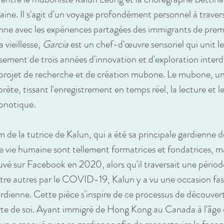
ine. Il s'agit d'un voyage profondément personnel à travers l
onne avec les expériences partagées des immigrants de premi
a vieillesse,
Garcia
est un chef-d'œuvre sensoriel qui unit l
ssement de trois années d'innovation et d'exploration interd
u projet de recherche et de création mubone. Le mubone,
ète, tissant l'enregistrement en temps réel, la lecture et 
pnotique.
de la tutrice de Kalun, qui a été sa principale gardienne de
e vie humaine sont tellement formatrices et fondatrices, ma
uvé sur Facebook en 2020, alors qu'il traversait une pério
tre autres par le COVID-19, Kalun y a vu une occasion fas
gardienne. Cette pièce s'inspire de ce processus de découvert
erte de soi. Ayant immigré de Hong Kong au Canada à l'âge 