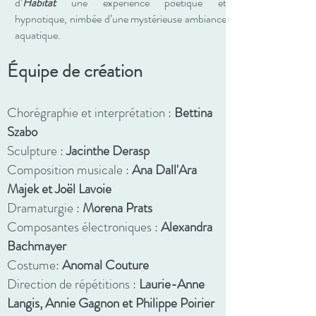
d’
Habitat
une expérience poétique et
hypnotique, nimbée d’une mystérieuse ambiance
aquatique.
Équipe de création
Chorégraphie et interprétation :
Bettina
Szabo
Sculpture :
Jacinthe Derasp
Composition musicale :
Ana Dall'Ara
Majek et Joë
l Lavoie
Dramaturgie :
Morena Prats
Composantes électroniques :
Alexandra
Bachmayer
Costume:
Anomal Couture
Direction de répétitions :
Laurie-Anne
Langis, Annie Gagnon et Philippe Poirier