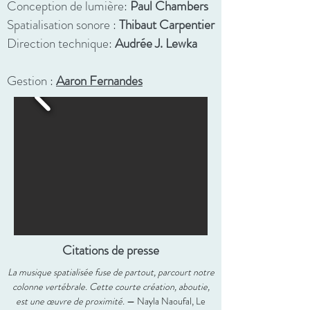
Conception de lumière:
Paul Chambers
Spatialisation sonore :
Thibaut Carpentier
Direction technique:
Audrée J. Lewka
Gestion :
Aaron Fernandes
Citations de presse
La musique spatialisée fuse de partout, parcourt notre
colonne vertébrale. Cette courte création, aboutie,
est une œuvre de proximité.
— Nayla Naoufal, Le