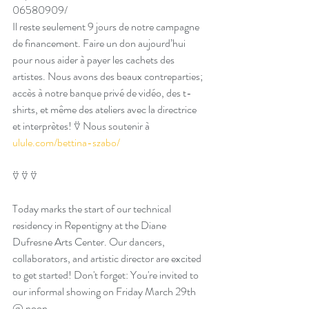
06580909/
Il reste seulement 9 jours de notre campagne 
de financement. Faire un don aujourd’hui 
pour nous aider à payer les cachets des 
artistes. Nous avons des beaux contreparties; 
accès à notre banque privé de vidéo, des t-
shirts, et même des ateliers avec la directrice 
et interprètes! ⍢ Nous soutenir à 
ulule.com/bettina-szabo/
⍢ ⍢ ⍢ 
Today marks the start of our technical 
residency in Repentigny at the Diane 
Dufresne Arts Center. Our dancers, 
collaborators, and artistic director are excited 
to get started! Don't forget: You're invited to 
our informal showing on Friday March 29th 
@ noon. 