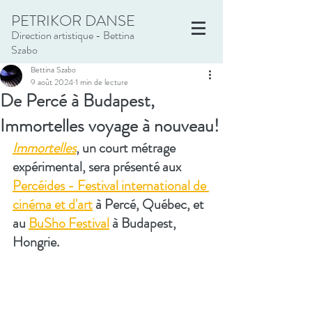
PETRIKOR DANSE
Direction artistique - Bettina
Szabo
Bettina Szabo
9 août 2024
1 min de lecture
De Percé à Budapest,
Immortelles voyage à nouveau!
Immortelles
, un court métrage 
expérimental, sera présenté aux 
Percéides - Festival international de 
cinéma et d'art
 à Percé, Québec, et 
au 
BuSho Festival
 à Budapest, 
Hongrie.