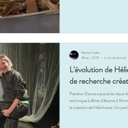
Bettina Szabo
18 avr. 2025
2 min de lecture
L'évolution de Hél
de recherche créat
Petrikor Danse a passé les deux d
technique à Alma d'Arame à Mon
la création de Hélichryse. Un par
présenté Habitat l'année passée et
présentera la première de Hélich