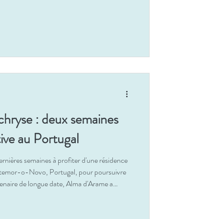
ichryse : deux semaines
ive au Portugal
ernières semaines à profiter d'une résidence
temor-o-Novo, Portugal, pour poursuivre
tenaire de longue date, Alma d'Arame a
, nous avons le plaisir d'annoncer,
ryse en 2026!