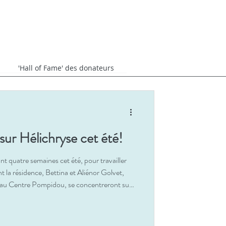
'Hall of Fame' des donateurs
 sur Hélichryse cet été!
t quatre semaines cet été, pour travailler
 la résidence, Bettina et Aliénor Golvet,
 au Centre Pompidou, se concentreront sur
 Il s'agira d'une continuation du travail
ésidence à Alma d'Arame au Portugal au