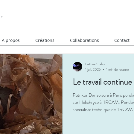
bo
À propos
Créations
Collaborations
Contact
Bettina Szabo
1 juil. 2025
1 min de lecture
Le travail continue
Petrikor Danse sera à Paris pendan
sur Helichryse à l'IRCAM. Pendant
spécialiste technique de l'IRCAM
la spatialisation du paysage sonore.
développé lors de leur dernière r
printemps dernier.